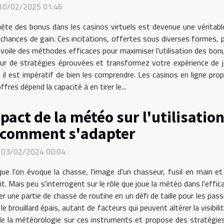
 10/02/2025 01:46
ête des bonus dans les casinos virtuels est devenue une véritable
 chances de gain. Ces incitations, offertes sous diverses formes,
dévoile des méthodes efficaces pour maximiser l'utilisation des bon
ur de stratégies éprouvées et transformez votre expérience de j
il est impératif de bien les comprendre. Les casinos en ligne pr
fres dépend la capacité à en tirer le...
pact de la météo sur l'utilisatio
 comment s'adapter
 03/02/2024 00:04
ue l'on évoque la chasse, l'image d'un chasseur, fusil en main e
rit. Mais peu s'interrogent sur le rôle que joue la météo dans l'effi
une partie de chasse de routine en un défi de taille pour les pass
e brouillard épais, autant de facteurs qui peuvent altérer la visibili
t de la météorologie sur ces instruments et propose des stratégie