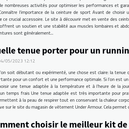
de nombreuses activités pour optimiser les performances et garan
nnaître l’importance de la ceinture de sport Avant de choisir un
de ce crucial accessoire. Le site à découvrir met en vente des cein
 offrent un soutien et une stabilité aux muscles lombaires et abd
eintures sont généralement...
elle tenue porter pour un runnin
 04/05/2023 12:12
’on soit débutant ou expérimenté, une chose est claire: la tenue 
tante pour un confort et une performance optimale. Si l’on est un lè
hoisir une tenue adaptée à la température et à l’heure de la jou
un temps frais Une tenue adaptée est très importante pour prati
ttent à la peau de respirer tout en conservant la chaleur corporell
 sur le site du magasin de vêtement Under Armour. Cela permet de
mment choisir le meilleur kit de