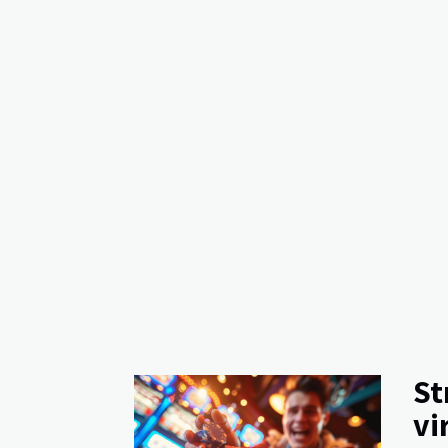
St
vi