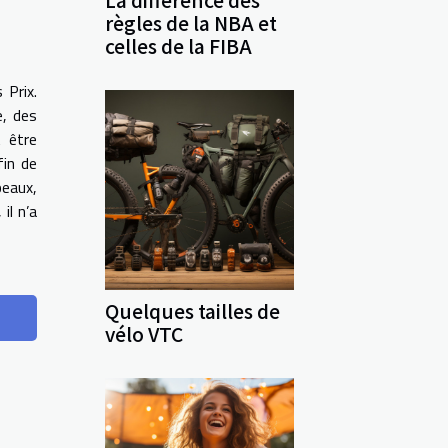
La différence des
règles de la NBA et
celles de la FIBA
 Prix.
e, des
 être
fin de
peaux,
il n’a
Quelques tailles de
vélo VTC