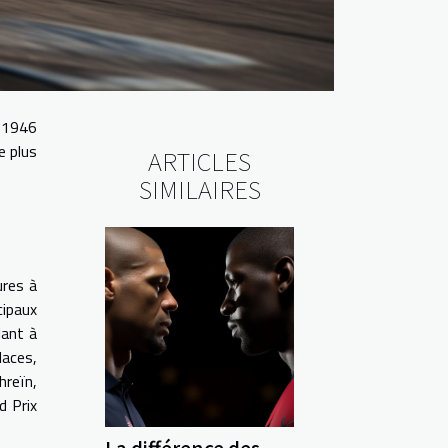
n 1946
e plus
ARTICLES
SIMILAIRES
ures à
cipaux
lant à
laces,
hreïn,
d Prix